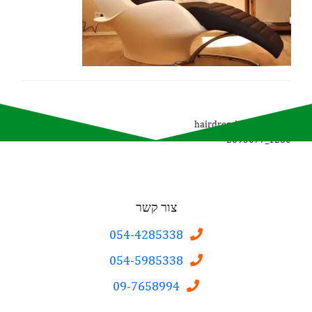
Post
Previous
hairdressing-salon-
post:
2693077_1280
navigation
צור קשר
054-4285338
054-5985338
09-7658994